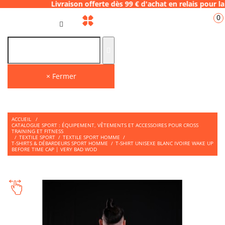
Livraison offerte dès 99 € d'achat en relai
0
FR
× Fermer
ACCUEIL
/
CATALOGUE SPORT : ÉQUIPEMENT, VÊTEMENTS ET ACCESSOIRES POUR CROSS
TRAINING ET FITNESS
/
TEXTILE SPORT
/
TEXTILE SPORT HOMME
/
T-SHIRTS & DÉBARDEURS SPORT HOMME
/
T-SHIRT UNISEXE BLANC IVOIRE WAKE UP
BEFORE TIME CAP | VERY BAD WOD