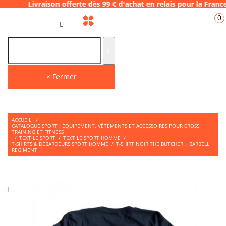
ison offerte dès 99 € d'achat en relais pou
0
FR
× Fermer
ACCUEIL
/
CATALOGUE SPORT : ÉQUIPEMENT, VÊTEMENTS ET ACCESSOIRES POUR CROSS
TRAINING ET FITNESS
/
TEXTILE SPORT
/
TEXTILE SPORT HOMME
/
T-SHIRTS & DÉBARDEURS SPORT HOMME
/
T-SHIRT NOIR THE BUTCHER | BARBELL
REGIMENT