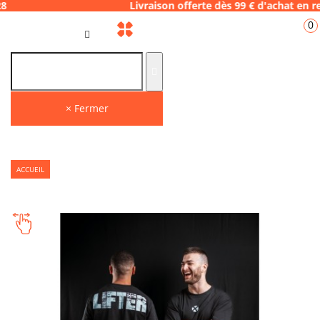
4.06.28 Livraison offerte dès 99 € d'achat 
0
FR
× Fermer
ACCUEIL