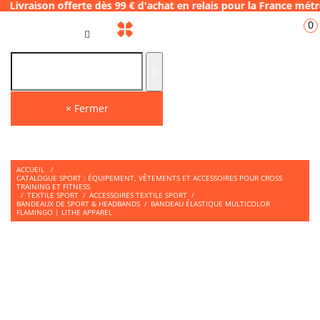
 offerte dès 99 € d'achat en relais pour la
0
FR
× Fermer
ACCUEIL
/
CATALOGUE SPORT : ÉQUIPEMENT, VÊTEMENTS ET ACCESSOIRES POUR CROSS
TRAINING ET FITNESS
/
TEXTILE SPORT
/
ACCESSOIRES TEXTILE SPORT
/
BANDEAUX DE SPORT & HEADBANDS
/
BANDEAU ÉLASTIQUE MULTICOLOR
FLAMINGO | LITHE APPAREL