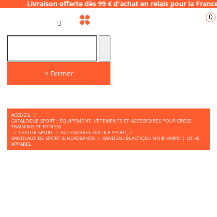
aison offerte dès 99 € d'achat en relais po
0
FR
× Fermer
ACCUEIL
/
CATALOGUE SPORT : ÉQUIPEMENT, VÊTEMENTS ET ACCESSOIRES POUR CROSS
TRAINING ET FITNESS
/
TEXTILE SPORT
/
ACCESSOIRES TEXTILE SPORT
/
BANDEAUX DE SPORT & HEADBANDS
/
BANDEAU ÉLASTIQUE NOIR HWPO | LITHE
APPAREL