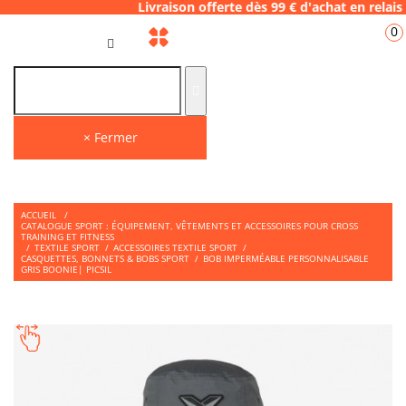
06.28 Livraison offerte dès 99 € d'achat en 
0
FR
× Fermer
ACCUEIL
/
CATALOGUE SPORT : ÉQUIPEMENT, VÊTEMENTS ET ACCESSOIRES POUR CROSS
TRAINING ET FITNESS
/
TEXTILE SPORT
/
ACCESSOIRES TEXTILE SPORT
/
CASQUETTES, BONNETS & BOBS SPORT
/
BOB IMPERMÉABLE PERSONNALISABLE
GRIS BOONIE| PICSIL