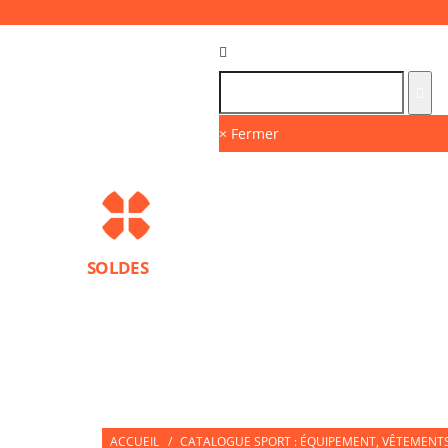
Langue :
FR
× Fermer
SOLDES
MARQUES
PROTECTIONS SPORT
ACCESS
NUTRITION SPORTIVE
PARTNERS
ACCUEIL
/
CATALOGUE SPORT : ÉQUIPEMENT, VÊTEMENTS 