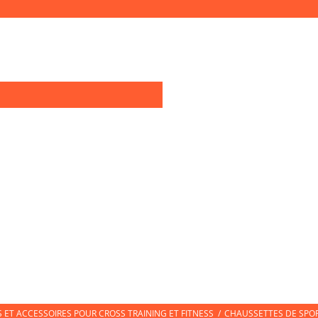
0
OIRES TRAINING
TEXTILE SPORT
CHAUSSURES DE SPORT
CHAUSS
ET ACCESSOIRES POUR CROSS TRAINING ET FITNESS
/
CHAUSSETTES DE SPO