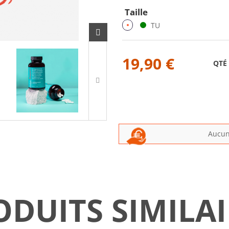
Taille
TU
19,90 €
QTÉ
Aucun 
ODUITS SIMILAI