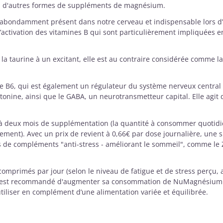
nt à d'autres formes de suppléments de magnésium.
 abondamment présent dans notre cerveau et indispensable lors d’eff
 l’activation des vitamines B qui sont particulièrement impliquées en
t la taurine à un excitant, elle est au contraire considérée comme l
ine B6, qui est également un régulateur du système nerveux central
érotonine, ainsi que le GABA, un neurotransmetteur capital. Elle ag
 à deux mois de supplémentation (la quantité à consommer quotid
nement). Avec un prix de revient à 0,66€ par dose journalière, u
 de compléments "anti-stress - améliorant le sommeil", comme le
omprimés par jour (selon le niveau de fatigue et de stress perçu, 
 il est recommandé d'augmenter sa consommation de NuMagnésium 
utiliser en complément d’une alimentation variée et équilibrée.