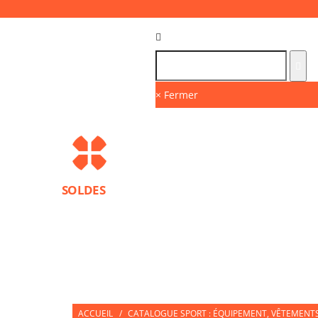
Langue :
FR
× Fermer
SOLDES
MARQUES
PROTECTIONS SPORT
ACCESS
NUTRITION SPORTIVE
PARTNERS
ACCUEIL
/
CATALOGUE SPORT : ÉQUIPEMENT, VÊTEMENTS 