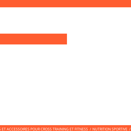
0
OIRES TRAINING
TEXTILE SPORT
CHAUSSURES DE SPORT
CHAUSS
ET ACCESSOIRES POUR CROSS TRAINING ET FITNESS
/
NUTRITION SPORTIVE
/