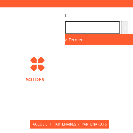
Langue :
FR
× Fermer
SOLDES
MARQUES
PROTECTIONS SPORT
ACCESS
NUTRITION SPORTIVE
PARTNERS
ACCUEIL
/
PARTENAIRES
/
PARTENARIATS