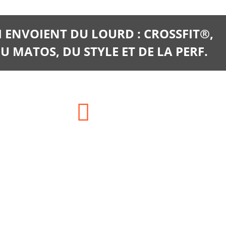
I ENVOIENT DU LOURD : CROSSFIT®,
U MATOS, DU STYLE ET DE LA PERF.
E-mail:
clients@training-distribution.com