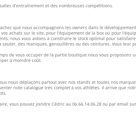
s salles d'entraînement et des nombreuses compétitions.
 sachez que nous accompagnons les owners dans le développement 
os achats sur le site, pour l'équipement de la box ou pour l'équi
ents, nous vous aidons à construire le stock optimal pour satisfaire
sauter, des maniques, genouillères ou des ceintures. Vous leur p
temps de vous occuper de la partie boutique nous vous proposons u
uiper à moindre coût.
ous nous déplaçons partout avec nos stands et toutes nos marques
ter note catalogue très complet à vos athlètes. Il arrive que no
ots.
aire, vous pouvez joindre Cédric au 06.66.14.06.28 ou par email su