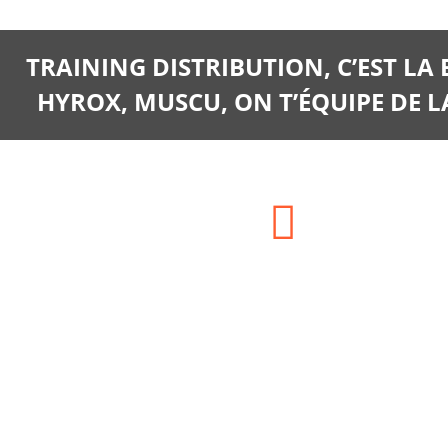
TRAINING DISTRIBUTION, C’EST LA
HYROX, MUSCU, ON T’ÉQUIPE DE LA
Adresse:
SIEGE SOCIAL : HAM LA
CHARONNERIE 77560
CHAMPCENEST ou ENTREPOT : 13
AVENUE DE LA LIBERATION,
77160 PROVINS