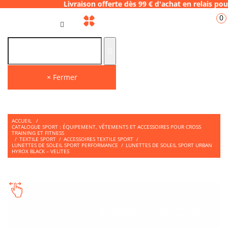
 Livraison offerte dès 99 € d'achat en rela
0
FR
× Fermer
ACCUEIL
/
CATALOGUE SPORT : ÉQUIPEMENT, VÊTEMENTS ET ACCESSOIRES POUR CROSS
TRAINING ET FITNESS
/
TEXTILE SPORT
/
ACCESSOIRES TEXTILE SPORT
/
LUNETTES DE SOLEIL SPORT PERFORMANCE
/
LUNETTES DE SOLEIL SPORT URBAN
HYROX BLACK – VELITES