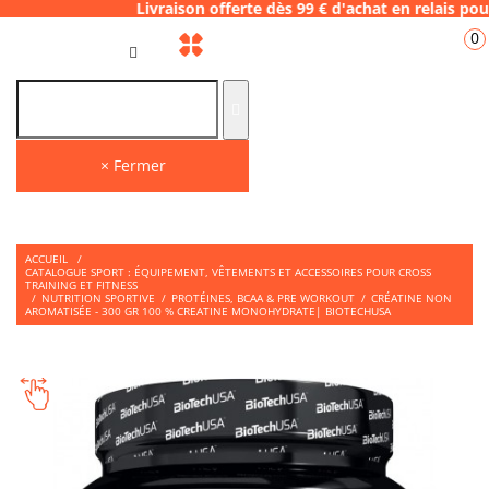
8 Livraison offerte dès 99 € d'achat en rel
0
FR
× Fermer
ACCUEIL
/
CATALOGUE SPORT : ÉQUIPEMENT, VÊTEMENTS ET ACCESSOIRES POUR CROSS
TRAINING ET FITNESS
/
NUTRITION SPORTIVE
/
PROTÉINES, BCAA & PRE WORKOUT
/
CRÉATINE NON
AROMATISÉE - 300 GR 100 % CREATINE MONOHYDRATE| BIOTECHUSA