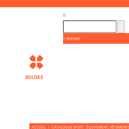
Langue :
FR
× Fermer
SOLDES
MARQUES
PROTECTIONS SPORT
ACCESS
NUTRITION SPORTIVE
PARTNERS
ACCUEIL
/
CATALOGUE SPORT : ÉQUIPEMENT, VÊTEMENTS 