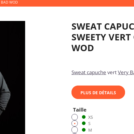
Y BAD WOD
SWEAT CAPUC
SWEETY VERT 
WOD
Sweat capuche
vert
Very 
PLUS DE DÉTAILS
Taille
XS
S
M