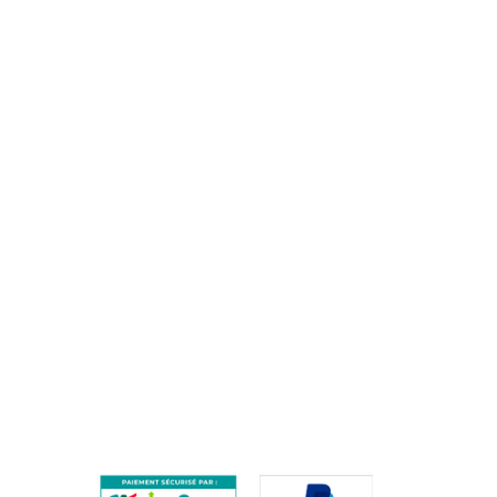
clients@training-distribution.com
AIDE
QUESTIONS FRÉQUENTES / FAQ
PROCÉDURE DE RETOUR
PAIEMENTS SÉCURISÉS
ES