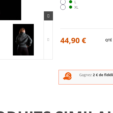
L
XL
44,90 €
QTÉ
Gagnez
2
€ de fidél