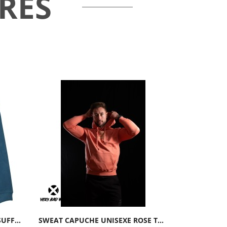
RES
44,90 €
SWEAT À CAPUCHE ZIP BLEU SUFFER WELL | ROKFIT
SWEAT CAPUCHE UNISEXE ROSE THE SWEETY...