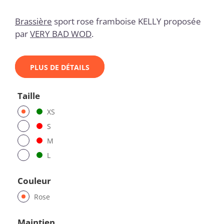
Brassière
sport rose framboise KELLY proposée
par
VERY BAD WOD
.
PLUS DE DÉTAILS
Taille
XS
S
M
L
Couleur
Rose
Maintien