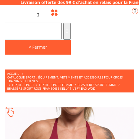
raison offerte dès 99 € d'achat en relais po
0
FR
× Fermer
ACCUEIL
/
CATALOGUE SPORT : ÉQUIPEMENT, VÊTEMENTS ET ACCESSOIRES POUR CROSS
TRAINING ET FITNESS
/
TEXTILE SPORT
/
TEXTILE SPORT FEMME
/
BRASSIÈRES SPORT FEMME
/
BRASSIÈRE SPORT ROSE FRAMBOISE KELLY | VERY BAD WOD