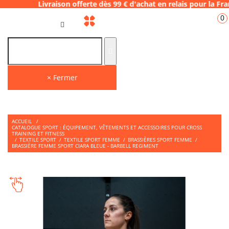
aison offerte dès 99 € d'achat en relais pou
0
FR
× Fermer
ACCUEIL
/
CATALOGUE SPORT : ÉQUIPEMENT, VÊTEMENTS ET ACCESSOIRES POUR CROSS
TRAINING ET FITNESS
/
TEXTILE SPORT
/
TEXTILE SPORT FEMME
/
BRASSIÈRES SPORT FEMME
/
BRASSIÈRE FEMME SPORT CIARA BLEUE - BARBELL REGIMENT