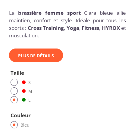
La
brassière femme sport
Ciara bleue allie
maintien, confort et style. Idéale pour tous les
sports :
Cross Training
,
Yoga
,
Fitness
,
HYROX
et
musculation.
PLUS DE DÉTAILS
Taille
S
M
L
Couleur
Bleu