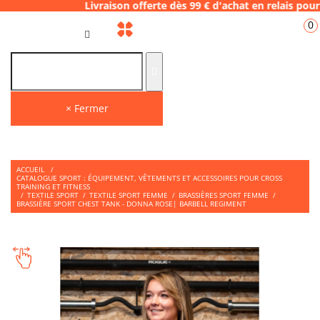
 Livraison offerte dès 99 € d'achat en rela
0
FR
× Fermer
ACCUEIL
/
CATALOGUE SPORT : ÉQUIPEMENT, VÊTEMENTS ET ACCESSOIRES POUR CROSS
TRAINING ET FITNESS
/
TEXTILE SPORT
/
TEXTILE SPORT FEMME
/
BRASSIÈRES SPORT FEMME
/
BRASSIÈRE SPORT CHEST TANK - DONNA ROSE| BARBELL REGIMENT