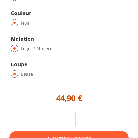
Couleur
Noir
Maintien
Léger / Modéré
Coupe
Basse
44,90 €
+
-