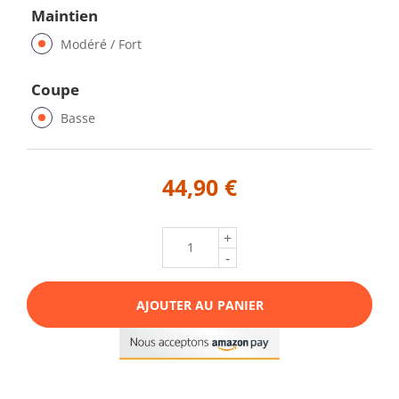
Maintien
Modéré / Fort
Coupe
Basse
44,90 €
+
-
AJOUTER AU PANIER