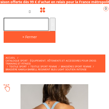
rte dès 99 € d'achat en relais pour la Fran
0
FR
× Fermer
ACCUEIL
/
CATALOGUE SPORT : ÉQUIPEMENT, VÊTEMENTS ET ACCESSOIRES POUR CROSS
TRAINING ET FITNESS
/
TEXTILE SPORT
/
TEXTILE SPORT FEMME
/
BRASSIÈRES SPORT FEMME
/
BRASSIÈRE KAMILA BARBELL REGIMENT BLEU LIGHT SOUTIEN INTENSE