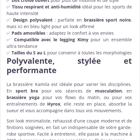
✅
Dos croisé ouvert
pour plus de mobilité et de style
✅
Tissu respirant et anti-humidité
idéal pour les sports de
haute intensité
✅
Design polyvalent
: parfaite en
brassière sport noire
,
mais ici en bleu light pour un look affirmé
✅
Pads amovibles
: adaptez le confort à vos envies
✅
Compatible avec le legging Kimy
pour un ensemble
ultra tendance
✅
Tailles du S au L
pour convenir à toutes les morphologies
Polyvalente, stylée et
performante
La brassière Kamila est idéale pour varier les disciplines.
En
sport bra
pour vos séances de
musculation
, en
brassière yoga
pour vos flows du matin, ou pour vos
entraînements de
Hyrox
, elle reste en place, absorbe la
sueur et vous accompagne dans tous vos mouvements.
Son look minimaliste, rehaussé d'une coupe moderne et de
finitions soignées, en fait un indispensable de votre garde-
robe sportive. Facile à entretenir, elle passe à la machine à