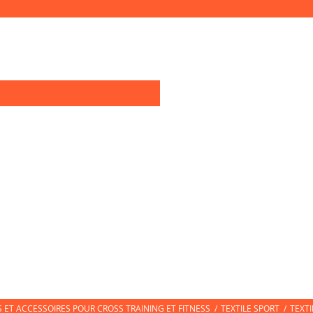
0
OIRES TRAINING
TEXTILE SPORT
CHAUSSURES DE SPORT
CHAUSS
ET ACCESSOIRES POUR CROSS TRAINING ET FITNESS
/
TEXTILE SPORT
/
TEXT