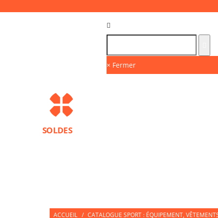
Langue :
FR
× Fermer
SOLDES
MARQUES
PROTECTIONS SPORT
ACCESS
NUTRITION SPORTIVE
PARTNERS
ACCUEIL
/
CATALOGUE SPORT : ÉQUIPEMENT, VÊTEMENTS 