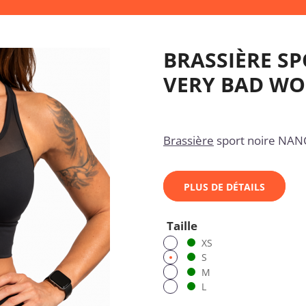
BRASSIÈRE S
VERY BAD W
Brassière
sport noire NAN
PLUS DE DÉTAILS
Taille
XS
S
M
L