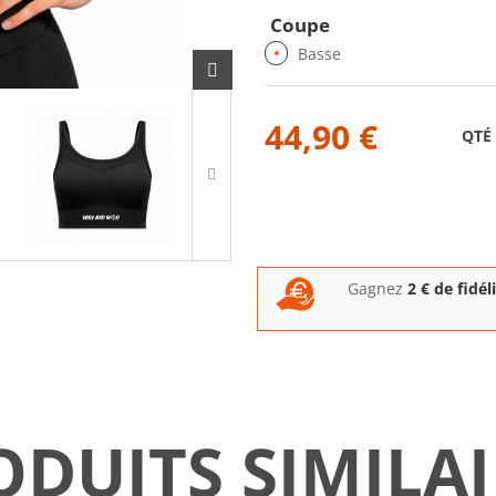
Coupe
Basse
44,90 €
QTÉ
Gagnez
2
€ de fidél
ODUITS SIMILAI