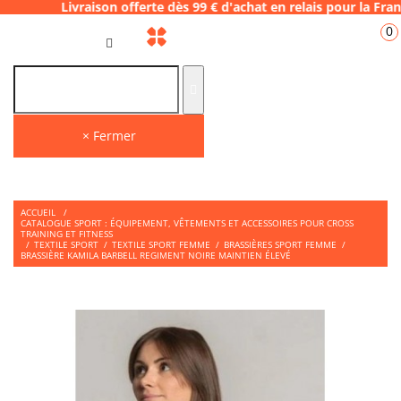
ison offerte dès 99 € d'achat en relais pou
0
FR
× Fermer
ACCUEIL
/
CATALOGUE SPORT : ÉQUIPEMENT, VÊTEMENTS ET ACCESSOIRES POUR CROSS
TRAINING ET FITNESS
/
TEXTILE SPORT
/
TEXTILE SPORT FEMME
/
BRASSIÈRES SPORT FEMME
/
BRASSIÈRE KAMILA BARBELL REGIMENT NOIRE MAINTIEN ÉLEVÉ