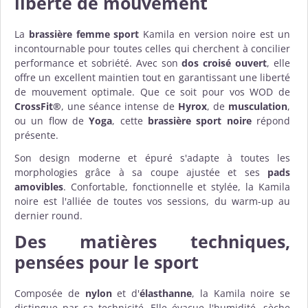
liberté de mouvement
La
brassière femme sport
Kamila en version noire est un
incontournable pour toutes celles qui cherchent à concilier
performance et sobriété. Avec son
dos croisé ouvert
, elle
offre un excellent maintien tout en garantissant une liberté
de mouvement optimale. Que ce soit pour vos WOD de
CrossFit®
, une séance intense de
Hyrox
, de
musculation
,
ou un flow de
Yoga
, cette
brassière sport noire
répond
présente.
Son design moderne et épuré s'adapte à toutes les
morphologies grâce à sa coupe ajustée et ses
pads
amovibles
. Confortable, fonctionnelle et stylée, la Kamila
noire est l'alliée de toutes vos sessions, du warm-up au
dernier round.
Des matières techniques,
pensées pour le sport
Composée de
nylon
et d'
élasthanne
, la Kamila noire se
distingue par sa technicité. Elle évacue l'humidité, sèche