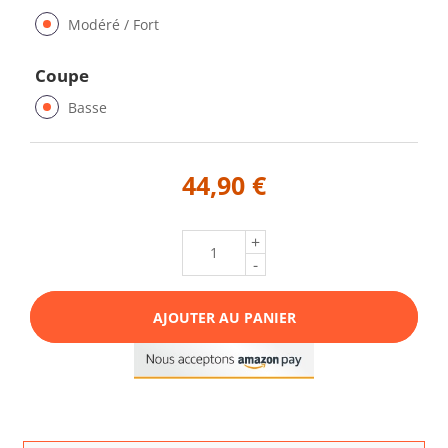
Modéré / Fort
Coupe
Basse
44,90 €
+
-
AJOUTER AU PANIER