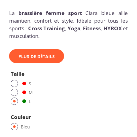
La
brassière femme sport
Ciara bleue allie
maintien, confort et style. Idéale pour tous les
sports :
Cross Training
,
Yoga
,
Fitness
,
HYROX
et
musculation.
PLUS DE DÉTAILS
Taille
S
M
L
Couleur
Bleu