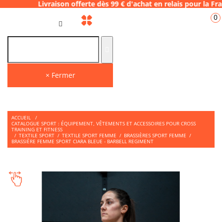
aison offerte dès 99 € d'achat en relais pou
0
FR
× Fermer
ACCUEIL
/
CATALOGUE SPORT : ÉQUIPEMENT, VÊTEMENTS ET ACCESSOIRES POUR CROSS
TRAINING ET FITNESS
/
TEXTILE SPORT
/
TEXTILE SPORT FEMME
/
BRASSIÈRES SPORT FEMME
/
BRASSIÈRE FEMME SPORT CIARA BLEUE - BARBELL REGIMENT