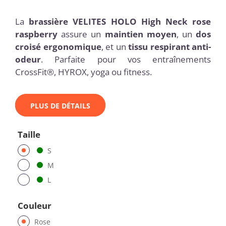
La
brassière VELITES
HOLO High Neck rose
raspberry
assure un
maintien moyen
, un
dos
croisé ergonomique
, et un
tissu respirant anti-
odeur
. Parfaite pour vos entraînements
CrossFit®, HYROX, yoga ou fitness.
PLUS DE DÉTAILS
Taille
S
M
L
Couleur
Rose