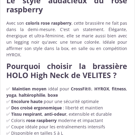
Le style audacieux du rose
raspberry
Avec son
coloris rose raspberry
, cette brassière ne fait pas
dans la demi-mesure. C'est un statement. Élégante,
énergique et ultra-féminine, elle se marie aussi bien avec
un legging noir qu'avec une tenue colorée. Idéale pour
affirmer son style dans la box, en salle ou en compétition
HYROX.
Pourquoi choisir la brassière
HOLO High Neck de VELITES ?
✅
Maintien moyen
idéal pour
CrossFit®
,
HYROX
,
fitness
,
yoga
,
haltérophilie
,
boxe
✅
Encolure haute
pour une sécurité optimale
✅
Dos croisé ergonomique
: liberté et maintien
✅
Tissu respirant
,
anti-odeur
, extensible et durable
✅ Coloris
rose raspberry
moderne et impactant
✅ Coupe idéale pour les entraînements intensifs
✅ Disponible en tailles S à L