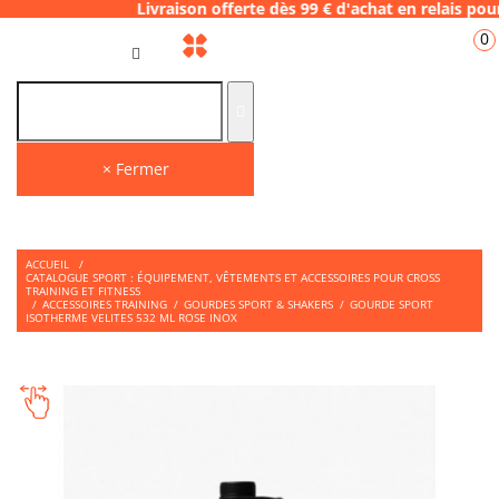
8 Livraison offerte dès 99 € d'achat en rel
0
FR
× Fermer
ACCUEIL
/
CATALOGUE SPORT : ÉQUIPEMENT, VÊTEMENTS ET ACCESSOIRES POUR CROSS
TRAINING ET FITNESS
/
ACCESSOIRES TRAINING
/
GOURDES SPORT & SHAKERS
/
GOURDE SPORT
ISOTHERME VELITES 532 ML ROSE INOX