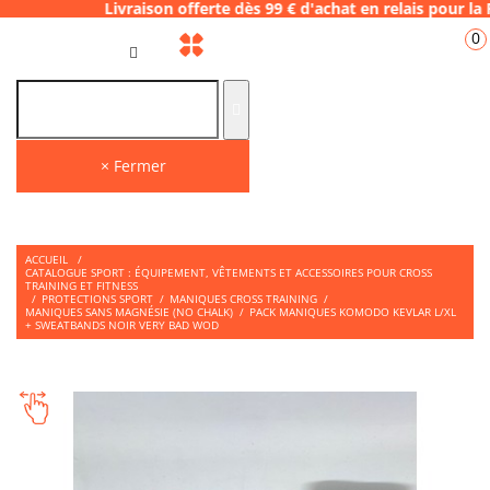
vraison offerte dès 99 € d'achat en relais 
0
FR
× Fermer
ACCUEIL
/
CATALOGUE SPORT : ÉQUIPEMENT, VÊTEMENTS ET ACCESSOIRES POUR CROSS
TRAINING ET FITNESS
/
PROTECTIONS SPORT
/
MANIQUES CROSS TRAINING
/
MANIQUES SANS MAGNÉSIE (NO CHALK)
/
PACK MANIQUES KOMODO KEVLAR L/XL
+ SWEATBANDS NOIR VERY BAD WOD