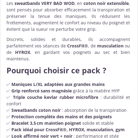
Les
sweatbands VERY BAD WOD
, en
coton noir extensible
,
sont pensés pour absorber efficacement la transpiration et
préserver la tenue des maniques. Ils réduisent les
frottements, augmentent le confort au niveau du poignet et
évitent que la sueur ne perturbe votre grip.
Discrets, solides et durables, ils accompagnent
parfaitement vos séances de
CrossFit®
, de
musculation
ou
de
HYROX
, en gardant vos poignets au sec et bien
maintenus.
Pourquoi choisir ce pack ?
✅
Maniques L/XL adaptées aux grandes mains
✅
Grip renforcé sans magnésie
grâce à la matière HYP
✅
Triple couche kevlar rubber microfibre
: durabilité et
confort
✅
Sweatbands coton noir
: absorption de la transpiration
✅
Protection complète des mains et des poignets
✅
Bracelet 3,5 cm maintien poignet
solide et stable
✅
Pack idéal pour CrossFit®, HYROX, musculation, gym
✅
Look affirmé noir vert + noir
: performance et style