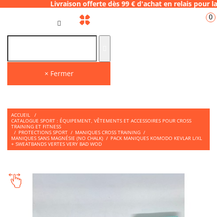
ivraison offerte dès 99 € d'achat en relais 
0
FR
× Fermer
ACCUEIL
/
CATALOGUE SPORT : ÉQUIPEMENT, VÊTEMENTS ET ACCESSOIRES POUR CROSS
TRAINING ET FITNESS
/
PROTECTIONS SPORT
/
MANIQUES CROSS TRAINING
/
MANIQUES SANS MAGNÉSIE (NO CHALK)
/
PACK MANIQUES KOMODO KEVLAR L/XL
+ SWEATBANDS VERTES VERY BAD WOD