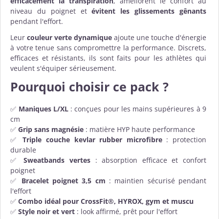
efficacement la transpiration
, améliorent le confort au
niveau du poignet et
évitent les glissements gênants
pendant l'effort.
Leur
couleur verte dynamique
ajoute une touche d'énergie
à votre tenue sans compromettre la performance. Discrets,
efficaces et résistants, ils sont faits pour les athlètes qui
veulent s'équiper sérieusement.
Pourquoi choisir ce pack ?
✅
Maniques L/XL
: conçues pour les mains supérieures à 9
cm
✅
Grip sans magnésie
: matière HYP haute performance
✅
Triple couche kevlar rubber microfibre
: protection
durable
✅
Sweatbands vertes
: absorption efficace et confort
poignet
✅
Bracelet poignet 3,5 cm
: maintien sécurisé pendant
l'effort
✅
Combo idéal pour CrossFit®, HYROX, gym et muscu
✅
Style noir et vert
: look affirmé, prêt pour l'effort