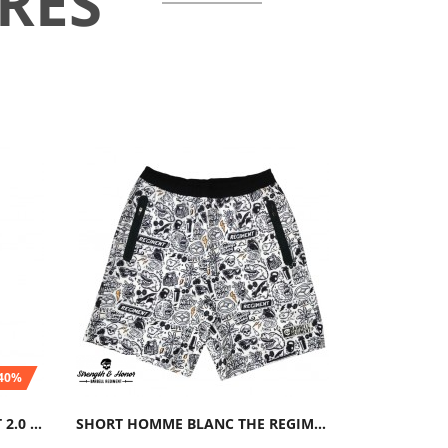
RES
-40%
SHORT HOMME NOIR COMBAT 2.0 ODIN | THORN FIT
SHORT HOMME BLANC THE REGIMENT | BARBELL...