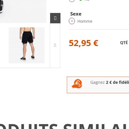
Sexe
Homme
52,95 €
QTÉ
Gagnez
2
€ de fidél