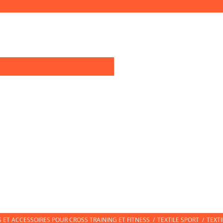
0
OIRES TRAINING
TEXTILE SPORT
CHAUSSURES DE SPORT
CHAUSS
ET ACCESSOIRES POUR CROSS TRAINING ET FITNESS
/
TEXTILE SPORT
/
TEXT