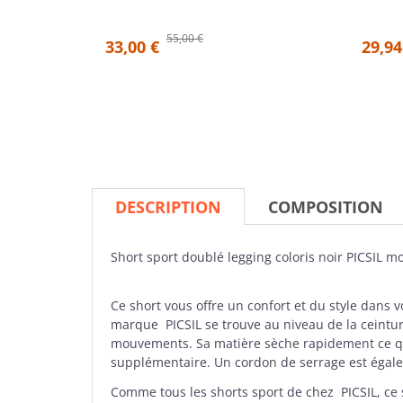
55,00 €
33,00 €
29,94
DESCRIPTION
COMPOSITION
Short sport
doublé legging coloris noir
PICSIL
mo
Ce short vous
offre un
confort et du style
dans vo
marque
PICSIL
se trouve au niveau de la ceintur
mouvements. Sa matière sèche rapidement ce qu
supplémentaire. Un cordon de serrage est égal
Comme tous les shorts sport de chez
PICSIL
, ce