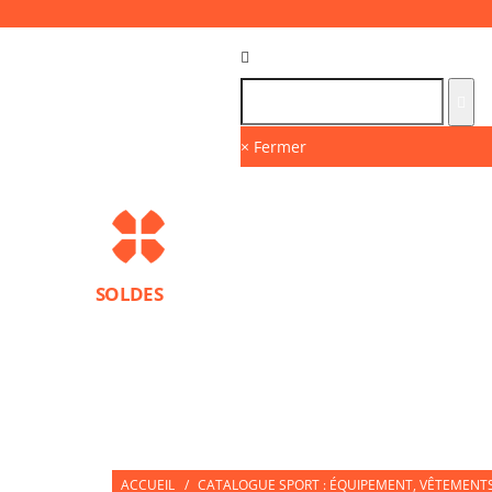
Langue :
FR
× Fermer
SOLDES
MARQUES
PROTECTIONS SPORT
ACCESS
NUTRITION SPORTIVE
PARTNERS
ACCUEIL
/
CATALOGUE SPORT : ÉQUIPEMENT, VÊTEMENTS 