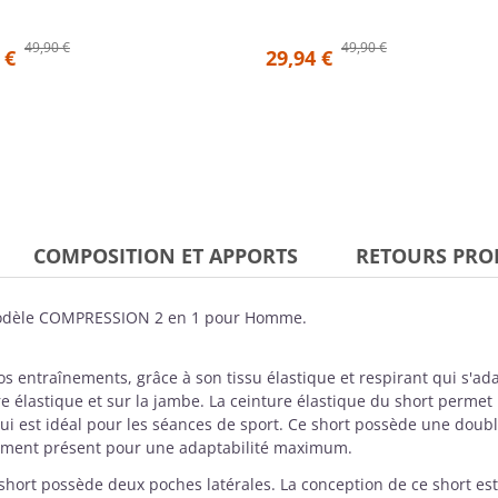
49,90 €
49,90 €
 €
29,94 €
COMPOSITION ET APPORTS
RETOURS PRO
dèle COMPRESSION 2 en 1 pour Homme.
s entraînements, grâce à son tissu élastique et respirant qui s'ada
e élastique et sur la jambe. La ceinture élastique du short permet
i est idéal pour les séances de sport. Ce short possède une do
ement présent pour une adaptabilité maximum.
 short possède deux poches latérales. La conception de ce short e