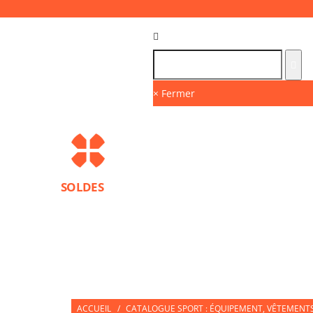
Langue :
FR
× Fermer
SOLDES
MARQUES
PROTECTIONS SPORT
ACCESS
NUTRITION SPORTIVE
PARTNERS
ACCUEIL
/
CATALOGUE SPORT : ÉQUIPEMENT, VÊTEMENTS 