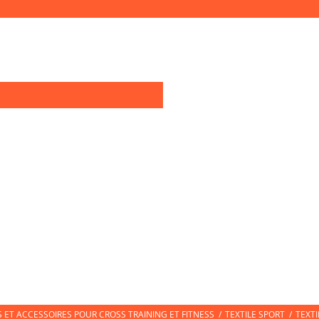
0
OIRES TRAINING
TEXTILE SPORT
CHAUSSURES DE SPORT
CHAUSS
ET ACCESSOIRES POUR CROSS TRAINING ET FITNESS
/
TEXTILE SPORT
/
TEXT