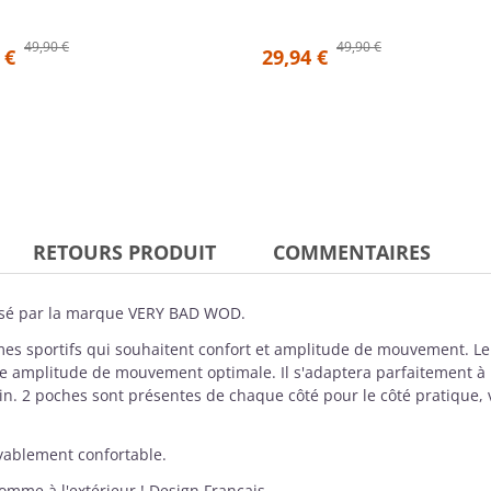
49,90 €
49,90 €
 €
29,94 €
RETOURS PRODUIT
COMMENTAIRES
sé par la marque
VERY BAD WOD
.
mmes sportifs qui souhaitent confort et amplitude de mouvement. L
 amplitude de mouvement optimale. Il s'adaptera parfaitement à la 
oin. 2 poches sont présentes de chaque côté pour le côté pratique, 
yablement confortable.
comme à l'extérieur ! Design Français.