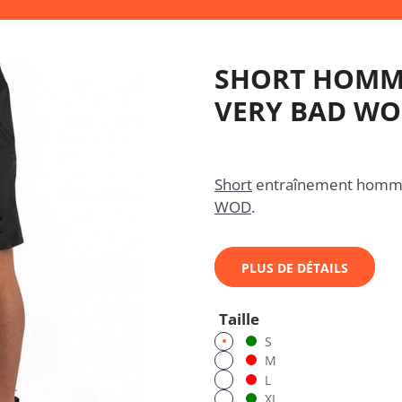
SHORT HOMME
VERY BAD W
Short
entraînement homme
WOD
.
PLUS DE DÉTAILS
Taille
S
M
L
XL