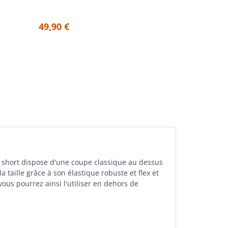
49,
49,90 €
29,94 €
e short dispose d'une coupe classique au dessus
taille grâce à son élastique robuste et flex et
vous pourrez ainsi l'utiliser en dehors de