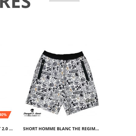
RES
-40%
SHORT HOMME NOIR COMBAT 2.0 ODIN | THORN FIT
SHORT HOMME BLANC THE REGIMENT | BARBELL...