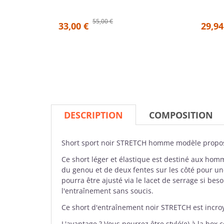
55,00 €
33,00 €
29,94
DESCRIPTION
COMPOSITION
Short
sport noir STRETCH homme modèle propo
Ce short léger et élastique est destiné aux ho
du genou et de deux fentes sur les côté pour une
pourra être ajusté via le lacet de serrage si bes
l'entraînement sans soucis.
Ce short d'entraînement noir STRETCH est incro
L'avantage ? Vous pourrez être stylé(e) à la box 