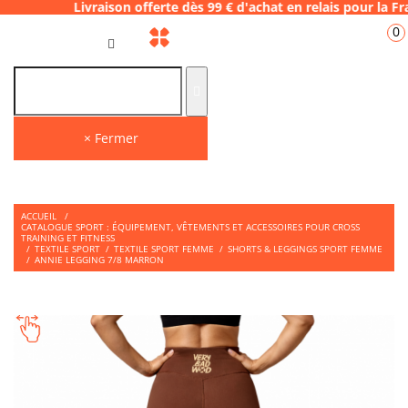
raison offerte dès 99 € d'achat en relais po
0
FR
× Fermer
ACCUEIL
/
CATALOGUE SPORT : ÉQUIPEMENT, VÊTEMENTS ET ACCESSOIRES POUR CROSS
TRAINING ET FITNESS
/
TEXTILE SPORT
/
TEXTILE SPORT FEMME
/
SHORTS & LEGGINGS SPORT FEMME
/
ANNIE LEGGING 7/8 MARRON