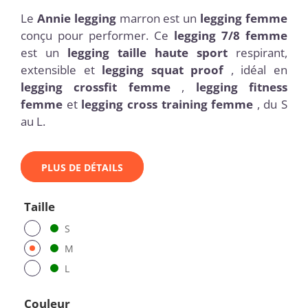
Le
Annie legging
marron est un
legging femme
conçu pour performer. Ce
legging 7/8 femme
est un
legging taille haute sport
respirant,
extensible et
legging squat proof
, idéal en
legging crossfit femme
,
legging fitness
femme
et
legging cross training femme
, du S
au L.
PLUS DE DÉTAILS
Taille
S
M
L
Couleur