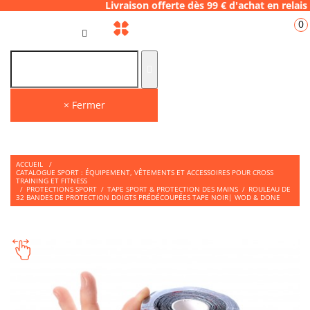
6.28 Livraison offerte dès 99 € d'achat en 
0
FR
× Fermer
ACCUEIL
/
CATALOGUE SPORT : ÉQUIPEMENT, VÊTEMENTS ET ACCESSOIRES POUR CROSS
TRAINING ET FITNESS
/
PROTECTIONS SPORT
/
TAPE SPORT & PROTECTION DES MAINS
/
ROULEAU DE
32 BANDES DE PROTECTION DOIGTS PRÉDÉCOUPÉES TAPE NOIR| WOD & DONE