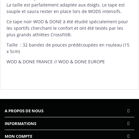
La taille est parfaitement adaptée aux doigts. Le tape est
souple et saura rester en place lors de WODS intensifs.
Ce tape noir WOD & DONE à été étudié spécialement pour
les sportifs cherchant le confort et ont été testés par les
plus grands athlètes CrossFit®.
Taille :
32 bandes de pouces prédécoupées en rouleau (15
x 5cm)
WOD & DONE FRANCE // WOD & DONE EUROPE
A PROPOS DE NOUS
INFORMATIONS
MON COMPTE