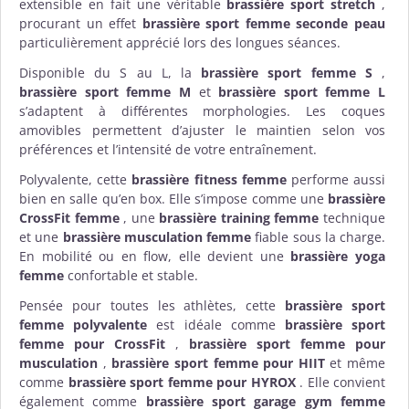
extensible en fait une véritable
brassière sport stretch
,
procurant un effet
brassière sport femme seconde peau
particulièrement apprécié lors des longues séances.
Disponible du S au L, la
brassière sport femme S
,
brassière sport femme M
et
brassière sport femme L
s’adaptent à différentes morphologies. Les coques
amovibles permettent d’ajuster le maintien selon vos
préférences et l’intensité de votre entraînement.
Polyvalente, cette
brassière fitness femme
performe aussi
bien en salle qu’en box. Elle s’impose comme une
brassière
CrossFit femme
, une
brassière training femme
technique
et une
brassière musculation femme
fiable sous la charge.
En mobilité ou en flow, elle devient une
brassière yoga
femme
confortable et stable.
Pensée pour toutes les athlètes, cette
brassière sport
femme polyvalente
est idéale comme
brassière sport
femme pour CrossFit
,
brassière sport femme pour
musculation
,
brassière sport femme pour HIIT
et même
comme
brassière sport femme pour HYROX
. Elle convient
également comme
brassière sport garage gym femme