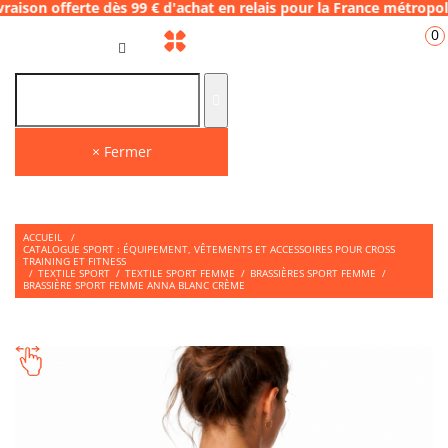
rte dès 99 € d'achat en relais pour la Franc
0
FR
× Fermer
ACCUEIL
/
CATALOGUE SPORT : ÉQUIPEMENT, VÊTEMENTS ET ACCESSOIRES POUR CROSS
TRAINING ET FITNESS
/
TEXTILE SPORT
/
TEXTILE SPORT FEMME
/
BRASSIÈRES SPORT FEMME
/
BRASSIÈRE SPORT FEMME ANNA BLANC CRÈME