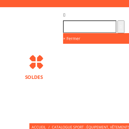
Langue :
FR
× Fermer
SOLDES
MARQUES
PROTECTIONS SPORT
ACCESS
NUTRITION SPORTIVE
PARTNERS
ACCUEIL
/
CATALOGUE SPORT : ÉQUIPEMENT, VÊTEMENTS 