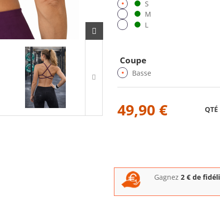
S
M
L
Coupe
Basse
49,90 €
QTÉ
Gagnez
2
€ de fidél