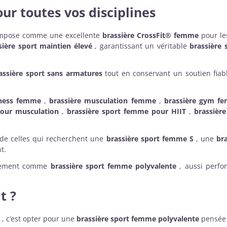
ur toutes vos disciplines
’impose comme une excellente
brassière CrossFit® femme
pour les
sière sport maintien élevé
, garantissant un véritable
brassière
assière sport sans armatures
tout en conservant un soutien fiab
tness femme
,
brassière musculation femme
,
brassière gym f
pour musculation
,
brassière sport femme pour HIIT
,
brassièr
 de celles qui recherchent une
brassière sport femme S
, une
br
t.
nnement comme
brassière sport femme polyvalente
, aussi perfo
t ?
, c’est opter pour une
brassière sport femme polyvalente
pensée 