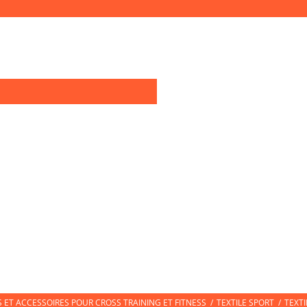
0
OIRES TRAINING
TEXTILE SPORT
CHAUSSURES DE SPORT
CHAUSS
ET ACCESSOIRES POUR CROSS TRAINING ET FITNESS
/
TEXTILE SPORT
/
TEXT