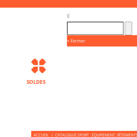
Langue :
FR
× Fermer
SOLDES
MARQUES
PROTECTIONS SPORT
ACCESS
NUTRITION SPORTIVE
PARTNERS
ACCUEIL
/
CATALOGUE SPORT : ÉQUIPEMENT, VÊTEMENTS 