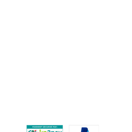
clients@training-distribution.com
AIDE
QUESTIONS FRÉQUENTES / FAQ
PROCÉDURE DE RETOUR
PAIEMENTS SÉCURISÉS
ES