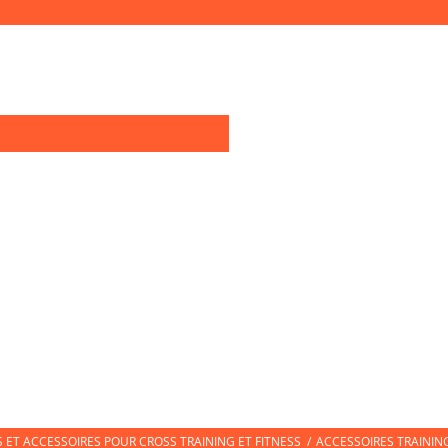
0
OIRES TRAINING
TEXTILE SPORT
CHAUSSURES DE SPORT
CHAUSS
ET ACCESSOIRES POUR CROSS TRAINING ET FITNESS
/
ACCESSOIRES TRAININ