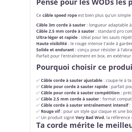
Pensé pour les WODs les p
Ce
câble speed rope
est bien plus qu'un simple 
Câble 3m corde à sauter
: longueur adaptable à
Câble 2.5 mm corde à sauter
: standard pro com
Ultra-léger et rapide
: idéal pour les sauts répét
Haute visibilité
: le rouge intense t'aide à garde
Solide et endurant
: conçu pour résister à l'abr
Parfait pour l'entraînement en box, en extérieur
Pourquoi choisir ce produ
✅
Câble corde à sauter ajustable
: coupe-le à ta
✅
Câble pour corde à sauter rapide
: parfait p
✅
Câble pour corde à sauter compétition
: préc
✅
Câble 2.5 mm corde à sauter
: format compat
✅
Câble corde à sauter entraînement intensif
:
✅
Rouge vif
: pour un style qui claque et une b
✅ Un produit signé
Very Bad Wod
, la référence
Ta corde mérite le meille