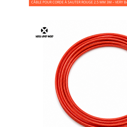
CÂBLE POUR CORDE À SAUTER ROUGE 2.5 MM 3M – VERY 