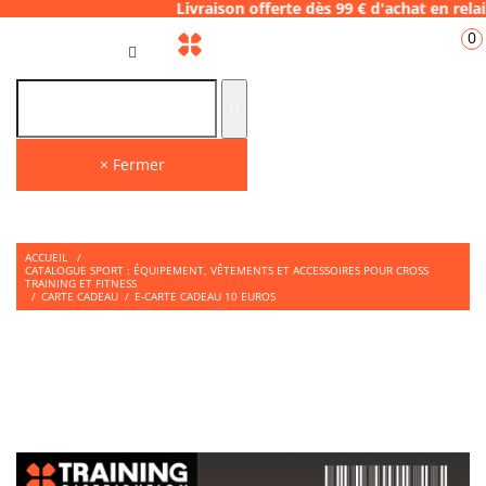
06.28 Livraison offerte dès 99 € d'achat en
0
FR
× Fermer
ACCUEIL
/
CATALOGUE SPORT : ÉQUIPEMENT, VÊTEMENTS ET ACCESSOIRES POUR CROSS
TRAINING ET FITNESS
/
CARTE CADEAU
/
E-CARTE CADEAU 10 EUROS