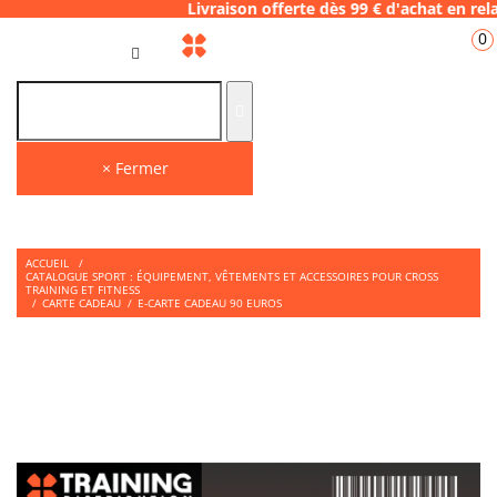
.06.28 Livraison offerte dès 99 € d'achat e
0
FR
× Fermer
ACCUEIL
/
CATALOGUE SPORT : ÉQUIPEMENT, VÊTEMENTS ET ACCESSOIRES POUR CROSS
TRAINING ET FITNESS
/
CARTE CADEAU
/
E-CARTE CADEAU 90 EUROS