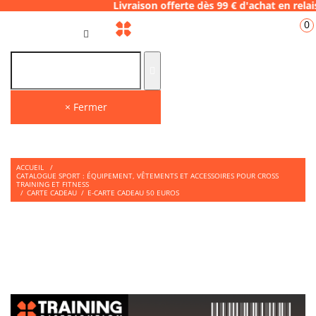
06.28 Livraison offerte dès 99 € d'achat en
0
FR
× Fermer
ACCUEIL
/
CATALOGUE SPORT : ÉQUIPEMENT, VÊTEMENTS ET ACCESSOIRES POUR CROSS
TRAINING ET FITNESS
/
CARTE CADEAU
/
E-CARTE CADEAU 50 EUROS