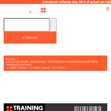
.06.28 Livraison offerte dès 99 € d'achat e
0
FR
× Fermer
ACCUEIL
/
CATALOGUE SPORT : ÉQUIPEMENT, VÊTEMENTS ET ACCESSOIRES POUR CROSS
TRAINING ET FITNESS
/
CARTE CADEAU
/
E-CARTE CADEAU 160 EUROS