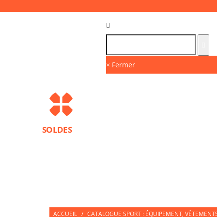
Langue :
FR
× Fermer
SOLDES
MARQUES
PROTECTIONS SPORT
ACCESS
NUTRITION SPORTIVE
PARTNERS
ACCUEIL
/
CATALOGUE SPORT : ÉQUIPEMENT, VÊTEMENTS 