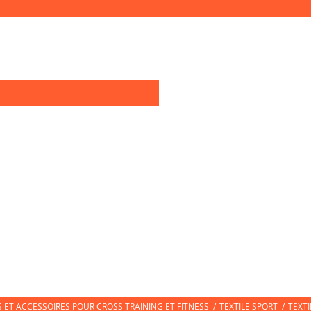
0
OIRES TRAINING
TEXTILE SPORT
CHAUSSURES DE SPORT
CHAUSS
ET ACCESSOIRES POUR CROSS TRAINING ET FITNESS
/
TEXTILE SPORT
/
TEXT