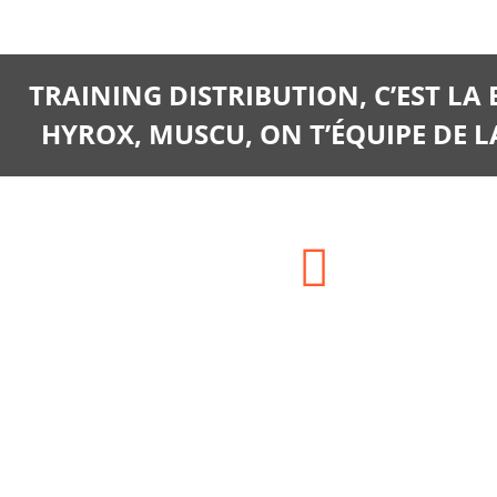
TRAINING DISTRIBUTION, C’EST LA
HYROX, MUSCU, ON T’ÉQUIPE DE LA
Adresse:
SIEGE SOCIAL : HAM LA
CHARONNERIE 77560
CHAMPCENEST ou ENTREPOT : 13
AVENUE DE LA LIBERATION,
77160 PROVINS