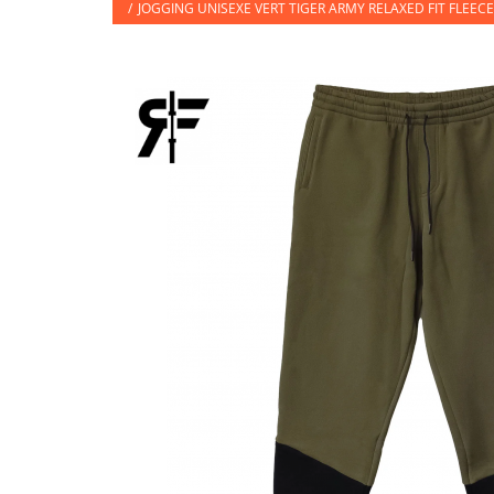
/
JOGGING UNISEXE VERT TIGER ARMY RELAXED FIT FLEECE