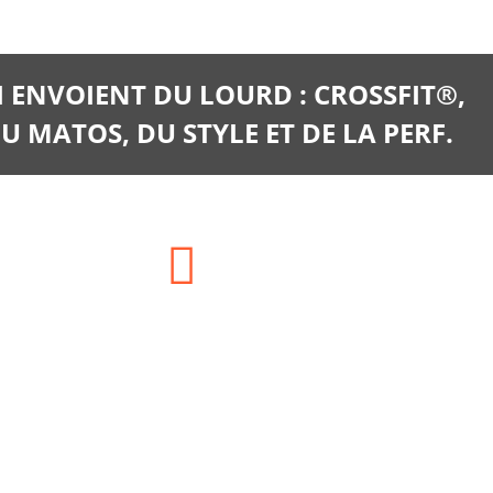
I ENVOIENT DU LOURD : CROSSFIT®,
U MATOS, DU STYLE ET DE LA PERF.
E-mail:
clients@training-distribution.com