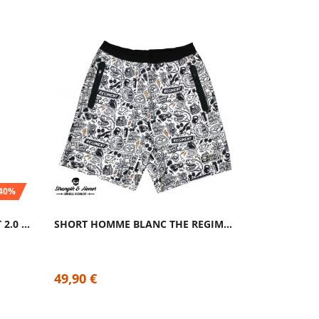
-40%
SHORT HOMME NOIR COMBAT 2.0 ODIN | THORN FIT
SHORT HOMME BLANC THE REGIMENT | BARBELL...
49,
49,90 €
29,94 €