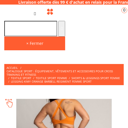
ison offerte dès 99 € d'achat en relais pou
0
FR
× Fermer
ACCUEIL
/
CATALOGUE SPORT : ÉQUIPEMENT, VÊTEMENTS ET ACCESSOIRES POUR CROSS
TRAINING ET FITNESS
/
TEXTILE SPORT
/
TEXTILE SPORT FEMME
/
SHORTS & LEGGINGS SPORT FEMME
/
LEGGING KIMY ORANGE BARBELL REGIMENT FEMME SPORT