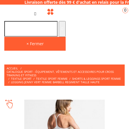
vraison offerte dès 99 € d'achat en relais 
0
FR
× Fermer
ACCUEIL
/
CATALOGUE SPORT : ÉQUIPEMENT, VÊTEMENTS ET ACCESSOIRES POUR CROSS
TRAINING ET FITNESS
/
TEXTILE SPORT
/
TEXTILE SPORT FEMME
/
SHORTS & LEGGINGS SPORT FEMME
/
LEGGING JENNY VERT FEMME BARBELL REGIMENT TAILLE HAUTE