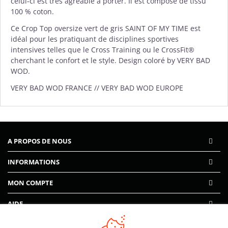
celui-ci est très agréable à porter. Il est composé de tissu
100 % coton.
Ce Crop Top oversize vert de gris SAINT OF MY TIME est
idéal pour les pratiquant de disciplines sportives
intensives telles que le Cross Training ou le CrossFit®
cherchant le confort et le style. Design coloré by VERY BAD
WOD.
VERY BAD WOD FRANCE // VERY BAD WOD EUROPE
A PROPOS DE NOUS
INFORMATIONS
MON COMPTE
AIDE
PAIEMENTS SÉCURISÉS