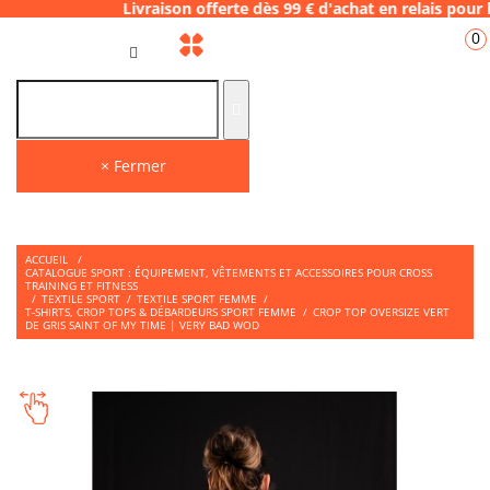
 Livraison offerte dès 99 € d'achat en rela
0
FR
× Fermer
ACCUEIL
/
CATALOGUE SPORT : ÉQUIPEMENT, VÊTEMENTS ET ACCESSOIRES POUR CROSS
TRAINING ET FITNESS
/
TEXTILE SPORT
/
TEXTILE SPORT FEMME
/
T-SHIRTS, CROP TOPS & DÉBARDEURS SPORT FEMME
/
CROP TOP OVERSIZE VERT
DE GRIS SAINT OF MY TIME | VERY BAD WOD