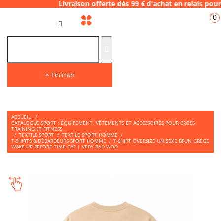
 Livraison offerte dès 99 € d'achat en rela
0
FR
× Fermer
ACCUEIL
/
CATALOGUE SPORT : ÉQUIPEMENT, VÊTEMENTS ET ACCESSOIRES POUR CROSS
TRAINING ET FITNESS
/
TEXTILE SPORT
/
TEXTILE SPORT HOMME
/
T-SHIRTS & DÉBARDEURS SPORT HOMME
/
T-SHIRT OVERSIZE UNISEXE BRUN GRÈGE
WAKE UP BEFORE TIME CAP | VERY BAD WOD