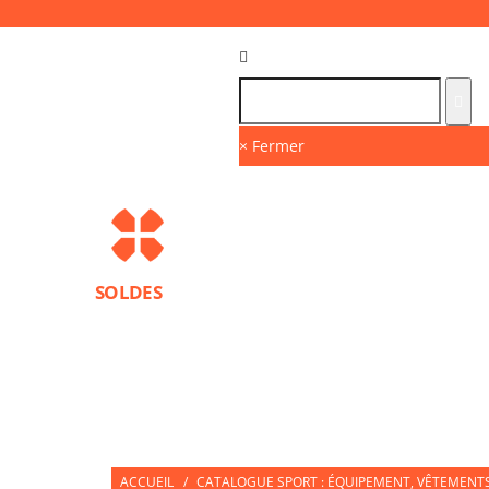
Langue :
FR
× Fermer
SOLDES
MARQUES
PROTECTIONS SPORT
ACCESS
NUTRITION SPORTIVE
PARTNERS
ACCUEIL
/
CATALOGUE SPORT : ÉQUIPEMENT, VÊTEMENTS 