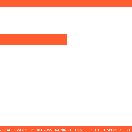
0
OIRES TRAINING
TEXTILE SPORT
CHAUSSURES DE SPORT
CHAUSS
ET ACCESSOIRES POUR CROSS TRAINING ET FITNESS
/
TEXTILE SPORT
/
TEXT