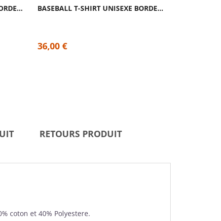
BASEBALL T-SHIRT UNISEXE BORDEAUX GORILLA...
BASEBALL T-SHIRT UNISEXE BORDEAUX FRENCH...
36,0
36,00 €
7,20 €
UIT
RETOURS PRODUIT
 60% coton et 40% Polyestere.