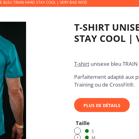
XE BLEU TRAIN HARD STAY COOL | VERY BAD WOD
T-SHIRT UNIS
STAY COOL |
T-shirt
unisexe bleu TRAI
Parfaitement adapté aux p
Training ou de CrossFit®.
PLUS DE DÉTAILS
Taille
S
M