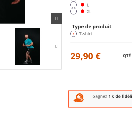
L
XL
Type de produit
T-shirt
29,90 €
QTÉ
Gagnez
1
€ de fidél