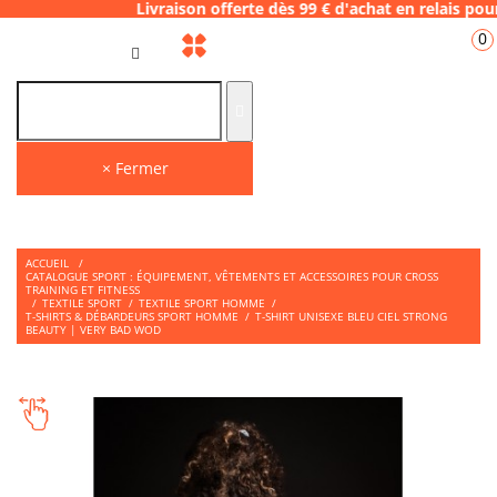
8 Livraison offerte dès 99 € d'achat en rel
0
FR
× Fermer
ACCUEIL
/
CATALOGUE SPORT : ÉQUIPEMENT, VÊTEMENTS ET ACCESSOIRES POUR CROSS
TRAINING ET FITNESS
/
TEXTILE SPORT
/
TEXTILE SPORT HOMME
/
T-SHIRTS & DÉBARDEURS SPORT HOMME
/
T-SHIRT UNISEXE BLEU CIEL STRONG
BEAUTY | VERY BAD WOD