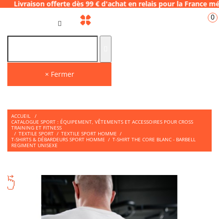
 offerte dès 99 € d'achat en relais pour la
0
FR
× Fermer
ACCUEIL
/
CATALOGUE SPORT : ÉQUIPEMENT, VÊTEMENTS ET ACCESSOIRES POUR CROSS
TRAINING ET FITNESS
/
TEXTILE SPORT
/
TEXTILE SPORT HOMME
/
T-SHIRTS & DÉBARDEURS SPORT HOMME
/
T-SHIRT THE CORE BLANC - BARBELL
REGIMENT UNISEXE