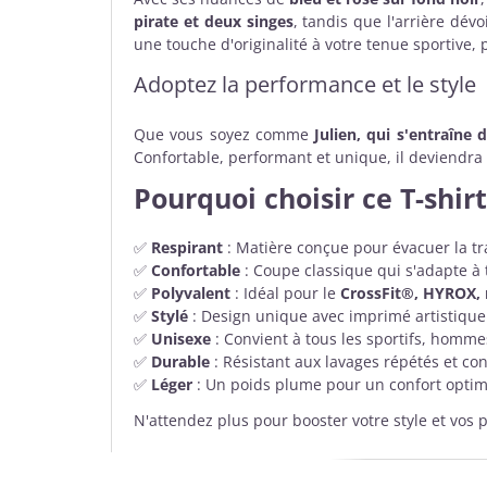
pirate et deux singes
, tandis que l'arrière dév
une touche d'originalité à votre tenue sportive, 
Adoptez la performance et le style
Que vous soyez comme
Julien, qui s'entraîne
Confortable, performant et unique, il deviendra 
Pourquoi choisir ce T-shir
✅
Respirant
: Matière conçue pour évacuer la tra
✅
Confortable
: Coupe classique qui s'adapte à
✅
Polyvalent
: Idéal pour le
CrossFit®, HYROX, m
✅
Stylé
: Design unique avec imprimé artistique
✅
Unisexe
: Convient à tous les sportifs, homm
✅
Durable
: Résistant aux lavages répétés et co
✅
Léger
: Un poids plume pour un confort optima
N'attendez plus pour booster votre style et vos