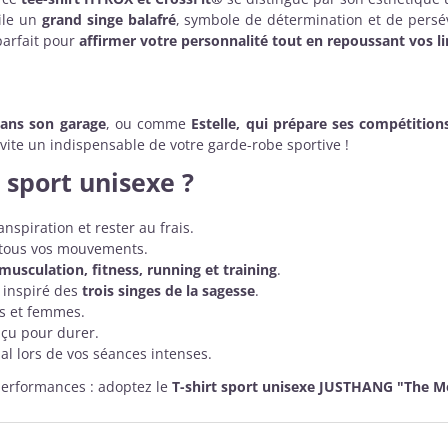
oile un
grand singe balafré
, symbole de détermination et de persé
parfait pour
affirmer votre personnalité tout en repoussant vos l
 dans son garage
, ou comme
Estelle, qui prépare ses compétitio
vite un indispensable de votre garde-robe sportive !
t sport unisexe ?
nspiration et rester au frais.
 tous vos mouvements.
usculation, fitness, running et training
.
 inspiré des
trois singes de la sagesse
.
es et femmes.
nçu pour durer.
l lors de vos séances intenses.
 performances : adoptez le
T-shirt sport unisexe JUSTHANG "The 