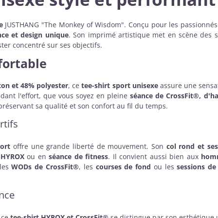
e
JUSTHANG "The Monkey of Wisdom". Conçu pour les passionné
nce et design unique
. Son imprimé artistique met en scène des 
ster concentré sur ses objectifs.
fortable
on et 48% polyester
, ce
tee-shirt sport unisexe
assure une sensa
ant l'effort, que vous soyez en pleine
séance de CrossFit®, d'ha
 préservant sa qualité et son confort au fil du temps.
tifs
port
offre une grande liberté de mouvement. Son
col rond et se
n HYROX
ou en
séance de fitness
. Il convient aussi bien aux
hom
 les
WODs de CrossFit®
, les
courses de fond
ou les
sessions de
ence
, ce
tee-shirt HYROX et CrossFit®
se distingue par son esthétique 