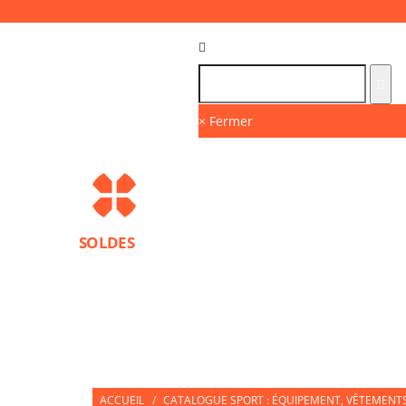
Langue :
FR
× Fermer
SOLDES
MARQUES
PROTECTIONS SPORT
ACCESS
NUTRITION SPORTIVE
PARTNERS
ACCUEIL
/
CATALOGUE SPORT : ÉQUIPEMENT, VÊTEMENTS 