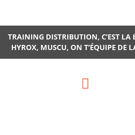
TRAINING DISTRIBUTION, C’EST LA
HYROX, MUSCU, ON T’ÉQUIPE DE LA
Adresse:
SIEGE SOCIAL : HAM LA
CHARONNERIE 77560
CHAMPCENEST ou ENTREPOT : 13