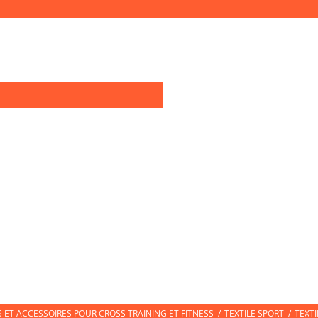
0
OIRES TRAINING
TEXTILE SPORT
CHAUSSURES DE SPORT
CHAUSS
ET ACCESSOIRES POUR CROSS TRAINING ET FITNESS
/
TEXTILE SPORT
/
TEXT