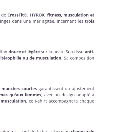
s de
CrossFit®, HYROX, fitness, musculation et
singes dans une mer agitée, incarnant les
trois
tion
douce et légère
sur la peau. Son tissu
anti-
ltérophilie ou de musculation
. Sa composition
s manches courtes
garantissent un ajustement
mes qu'aux femmes
, avec un design adapté à
 musculation
, ce t-shirt accompagnera chaque
unique. L'avant du t-shirt arbore un
chapeau de