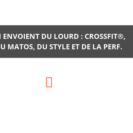
I ENVOIENT DU LOURD : CROSSFIT®,
U MATOS, DU STYLE ET DE LA PERF.
E-mail:
clients@training-distribution.com