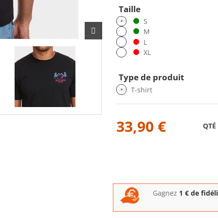
Taille
S
M
L
XL
Type de produit
T-shirt
33,90 €
QTÉ
Gagnez
1
€ de fidél