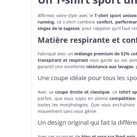
Affirmez votre style avec le
T-shirt sport unisex
running
, ce t-shirt combine
confort, performa
singes de la sagesse
, pour rappeler qu'il faut re
Matière respirante et con
Fabriqué avec un
mélange premium de 52% cot
transpirant et respirant
vous garde au sec pend
garantit une excellente
résistance aux lavages
,
Une coupe idéale pour tous les spor
Avec sa
coupe droite et classique
, ce
tshirt s
parfait, que vous soyez en pleine
compétitio
toutes les morphologies. Que vous enchaîniez
mouvement sans vous gêner.
Un design original qui fait la différ
Avec ses nuances de
bleu et rose sur fond noir