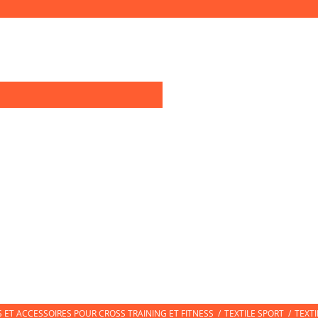
0
OIRES TRAINING
TEXTILE SPORT
CHAUSSURES DE SPORT
CHAUSS
ET ACCESSOIRES POUR CROSS TRAINING ET FITNESS
/
TEXTILE SPORT
/
TEXT