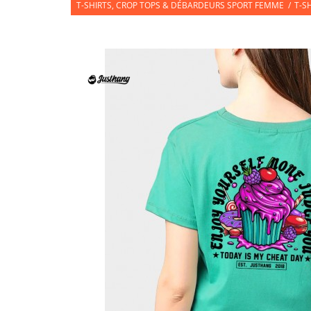
T-SHIRTS, CROP TOPS & DÉBARDEURS SPORT FEMME
/
T-S