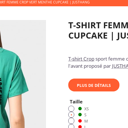
HIRT FEMME CROP VERT MENTHE CUPCAKE | JUSTHANG
T-SHIRT FEM
CUPCAKE | J
T-shirt Crop
sport femme c
l'avant proposé par
JUSTH
PLUS DE DÉTAILS
Taille
XS
S
M
L