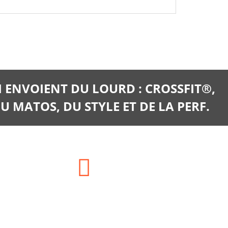
I ENVOIENT DU LOURD : CROSSFIT®,
U MATOS, DU STYLE ET DE LA PERF.
E-mail:
clients@training-distribution.com