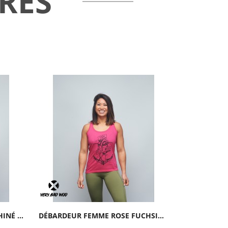
RES
DÉBARDEUR FEMME ROUGE CHINÉ GORILLA OPS |...
DÉBARDEUR FEMME ROSE FUCHSIA INK YOUR WOD...