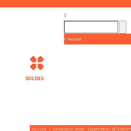
Langue :
FR
× Fermer
SOLDES
MARQUES
PROTECTIONS SPORT
ACCESS
NUTRITION SPORTIVE
PARTNERS
ACCUEIL
/
CATALOGUE SPORT : ÉQUIPEMENT, VÊTEMENTS 