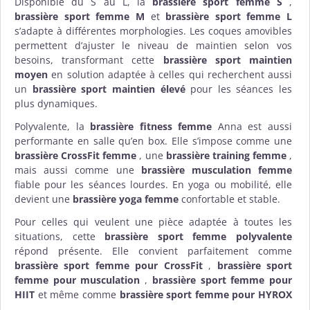
Disponible du S au L, la
brassière sport femme S
,
brassière sport femme M
et
brassière sport femme L
s’adapte à différentes morphologies. Les coques amovibles
permettent d’ajuster le niveau de maintien selon vos
besoins, transformant cette
brassière sport maintien
moyen
en solution adaptée à celles qui recherchent aussi
un
brassière sport maintien élevé
pour les séances les
plus dynamiques.
Polyvalente, la
brassière fitness femme
Anna est aussi
performante en salle qu’en box. Elle s’impose comme une
brassière CrossFit femme
, une
brassière training femme
,
mais aussi comme une
brassière musculation femme
fiable pour les séances lourdes. En yoga ou mobilité, elle
devient une
brassière yoga femme
confortable et stable.
Pour celles qui veulent une pièce adaptée à toutes les
situations, cette
brassière sport femme polyvalente
répond présente. Elle convient parfaitement comme
brassière sport femme pour CrossFit
,
brassière sport
femme pour musculation
,
brassière sport femme pour
HIIT
et même comme
brassière sport femme pour HYROX
.