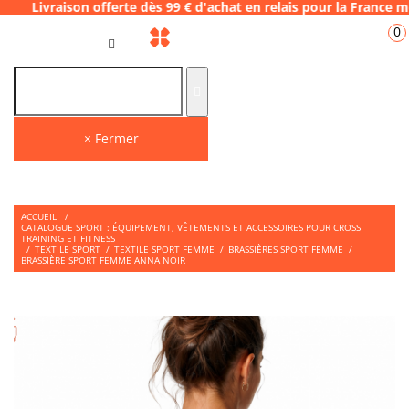
 offerte dès 99 € d'achat en relais pour la 
0
FR
× Fermer
ACCUEIL
/
CATALOGUE SPORT : ÉQUIPEMENT, VÊTEMENTS ET ACCESSOIRES POUR CROSS
TRAINING ET FITNESS
/
TEXTILE SPORT
/
TEXTILE SPORT FEMME
/
BRASSIÈRES SPORT FEMME
/
BRASSIÈRE SPORT FEMME ANNA NOIR