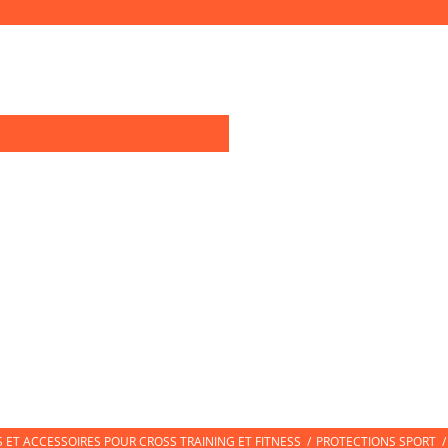
0
OIRES TRAINING
TEXTILE SPORT
CHAUSSURES DE SPORT
CHAUSS
ET ACCESSOIRES POUR CROSS TRAINING ET FITNESS
/
PROTECTIONS SPORT
/