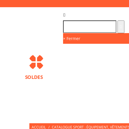
Langue :
FR
× Fermer
SOLDES
MARQUES
PROTECTIONS SPORT
ACCESS
NUTRITION SPORTIVE
PARTNERS
ACCUEIL
/
CATALOGUE SPORT : ÉQUIPEMENT, VÊTEMENTS 