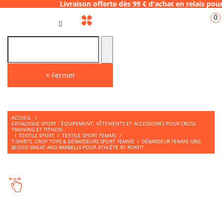
8 Livraison offerte dès 99 € d'achat en rela
0
FR
× Fermer
ACCUEIL
/
CATALOGUE SPORT : ÉQUIPEMENT, VÊTEMENTS ET ACCESSOIRES POUR CROSS
TRAINING ET FITNESS
/
TEXTILE SPORT
/
TEXTILE SPORT FEMME
/
T-SHIRTS, CROP TOPS & DÉBARDEURS SPORT FEMME
/
DÉBARDEUR FEMME GRIS
BLOOD SWEAT AND BARBELLS POUR ATHLÈTE BY ROKFIT