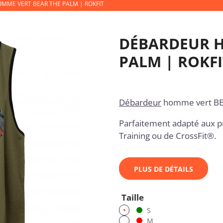
MME VERT BEAR THE PALM | ROKFIT
DÉBARDEUR H
PALM | ROKFI
Débardeur
homme vert BE
Parfaitement adapté aux p
Training ou de CrossFit®.
PLUS DE DÉTAILS
Taille
S
M