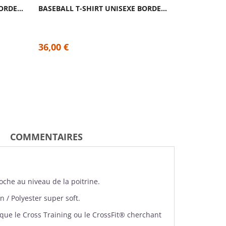
BASEBALL T-SHIRT UNISEXE BORDEAUX GORILLA...
BASEBALL T-SHIRT UNISEXE BORDEAUX FRENCH...
36,00 €
COMMENTAIRES
che au niveau de la poitrine.
n / Polyester super soft.
que le Cross Training ou le CrossFit® cherchant