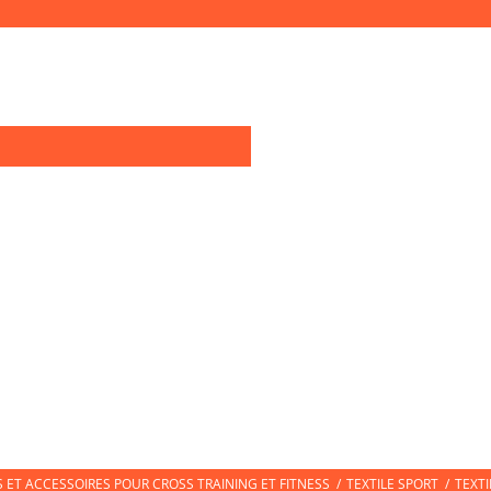
0
OIRES TRAINING
TEXTILE SPORT
CHAUSSURES DE SPORT
CHAUSS
ET ACCESSOIRES POUR CROSS TRAINING ET FITNESS
/
TEXTILE SPORT
/
TEXT