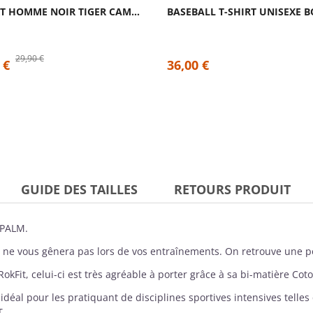
T-SHIRT HOMME NOIR TIGER CAMO | CAFFEINE...
29,90 €
 €
36,00 €
GUIDE DES TAILLES
RETOURS PRODUIT
 PALM.
 ne vous gênera pas lors de vos entraînements. On retrouve une po
RokFit
, celui-ci est très agréable à porter grâce à sa bi-matière Coto
al pour les pratiquant de disciplines sportives intensives telles 
T.