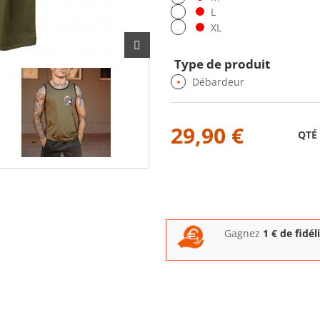
L
XL
Type de produit
Débardeur
29,90 €
QTÉ
Gagnez
1
€ de fidél