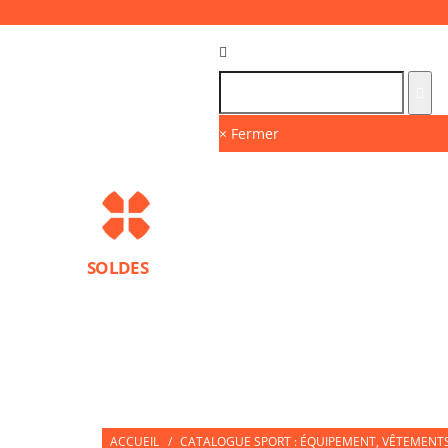
Langue :
FR
× Fermer
SOLDES
MARQUES
PROTECTIONS SPORT
ACCESS
NUTRITION SPORTIVE
PARTNERS
ACCUEIL
/
CATALOGUE SPORT : ÉQUIPEMENT, VÊTEMENTS 