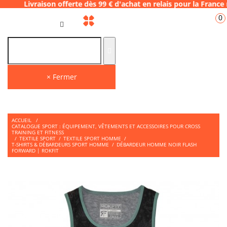
ison offerte dès 99 € d'achat en relais pour
0
FR
× Fermer
ACCUEIL
/
CATALOGUE SPORT : ÉQUIPEMENT, VÊTEMENTS ET ACCESSOIRES POUR CROSS
TRAINING ET FITNESS
/
TEXTILE SPORT
/
TEXTILE SPORT HOMME
/
T-SHIRTS & DÉBARDEURS SPORT HOMME
/
DÉBARDEUR HOMME NOIR FLASH
FORWARD | ROKFIT